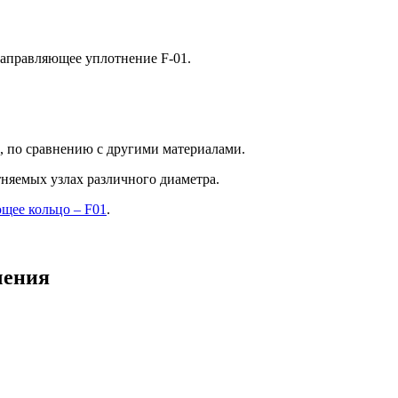
 направляющее уплотнение F-01.
, по сравнению с другими материалами.
тняемых узлах различного диаметра.
щее кольцо – F01
.
чения