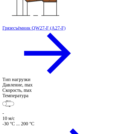
Грязесъёмник QW27-F (A27-F)
Тип нагрузки
Давление, max
Скорость, max
Температура
-
10 м/с
-30 °C ... 200 °C