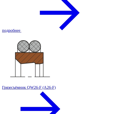
подробнее
Грязесъёмник QW26-F (A26-F)