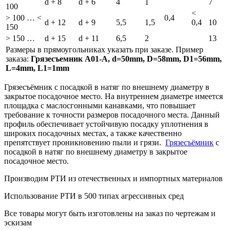
d + 8
d + 6
4
1
7
100
<
> 100 … <
0,4
d + 12
d + 9
5,5
1,5
0,4
10
150
> 150 …
d + 15
d + 11
6,5
2
13
Размеры в прямоугольниках указать при заказе. Пример
заказа:
Грязесъемник A01-A, d=50mm, D=58mm, D1=56mm,
L=4mm, L1=1mm
Грязесъёмник с посадкой в натяг по внешнему диаметру в
закрытое посадочное место. На внутреннем диаметре имеется
площадка с маслосгонными канавками, что повышает
требование к точности размеров посадочного места. Данный
профиль обеспечивает устойчивую посадку уплотнения в
широких посадочных местах, а также качественно
препятствует проникновению пыли и грязи.
Грязесъёмник
с
посадкой в натяг по внешнему диаметру в закрытое
посадочное место.
Производим РТИ из отечественных и
импортных
материалов
Использование РТИ в 500 типах
агрессивных сред
Все товары могут быть изготовлены на
заказ
по чертежам и
эскизам