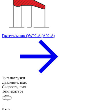
Грязесъёмник QW02-A (A02-A)
Тип нагрузки
Давление, max
Скорость, max
Температура
-
5 м/с