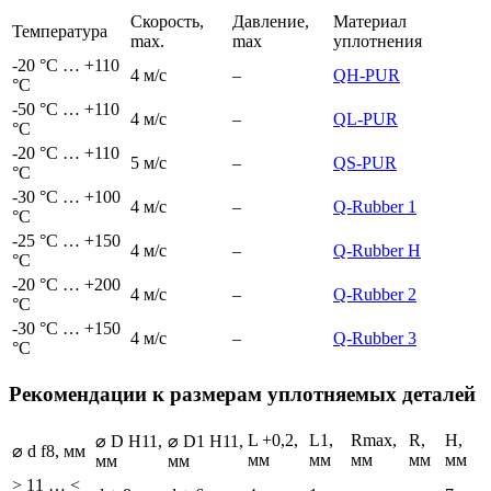
Скорость,
Давление,
Материал
Температура
max.
max
уплотнения
-20 °C … +110
4 м/с
–
QH-
PUR
°C
-50 °C … +110
4 м/с
–
QL-
PUR
°C
-20 °C … +110
5 м/с
–
QS-
PUR
°C
-30 °C … +100
4 м/с
–
Q-Rubber 1
°C
-25 °C … +150
4 м/с
–
Q-Rubber Н
°C
-20 °C … +200
4 м/с
–
Q-Rubber 2
°C
-30 °C … +150
4 м/с
–
Q-Rubber 3
°C
Рекомендации к размерам уплотняемых деталей
L +0,2,
L1,
Rmax,
R,
H,
⌀ D H11,
⌀ D1 H11,
⌀ d f8, мм
мм
мм
мм
мм
мм
мм
мм
> 11 … <