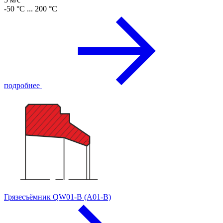
-50 °C ... 200 °C
подробнее
Грязесъёмник QW01-B (A01-B)