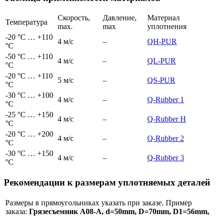
Скорость,
Давление,
Материал
Температура
max.
max
уплотнения
-20 °C … +110
4 м/с
–
QH-
PUR
°C
-50 °C … +110
4 м/с
–
QL-
PUR
°C
-20 °C … +110
5 м/с
–
QS-
PUR
°C
-30 °C … +100
4 м/с
–
Q-Rubber 1
°C
-25 °C … +150
4 м/с
–
Q-Rubber Н
°C
-20 °C … +200
4 м/с
–
Q-Rubber 2
°C
-30 °C … +150
4 м/с
–
Q-Rubber 3
°C
Рекомендации к размерам уплотняемых деталей
Размеры в прямоугольниках указать при заказе. Пример
заказа:
Грязесъемник A08-A, d=50mm, D=70mm, D1=56mm,