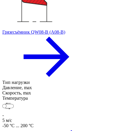
Грязесъёмник QW08-B (A08-B)
Тип нагрузки
Давление, max
Скорость, max
Температура
-
5 м/с
-50 °C ... 200 °C