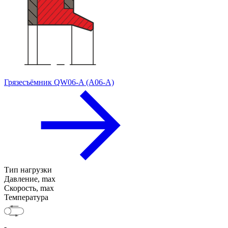
Грязесъёмник QW06-A (A06-A)
Тип нагрузки
Давление, max
Скорость, max
Температура
-