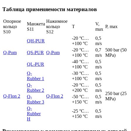
Таблица применяемости материалов
Опорное
Нажимное
Манжета
V,
кольцо
кольцо
T
P, max
S11
max
S10
S12
-20 °C…
0,5
QH-
PUR
+100 °C
m/s
-20 °C…
0,7
500 bar (50
Q-Pom
QS-
PUR
Q-Pom
+100 °C
m/s
MPa)
-40 °C…
0,5
QL-
PUR
+100 °C
m/s
Q-
-30 °C…
0,5
Rubber 1
+100 °C
m/s
Q-
-20 °C…
0,5
Rubber 2
+200 °C
m/s
250 bar (25
Q-Flon 2
Q-Flon 2
Q-
-50 °C…
0,5
MPa)
Rubber 3
+150 °C
m/s
Q-
-25 °C…
0,5
Rubber
+150 °C
m/s
Н