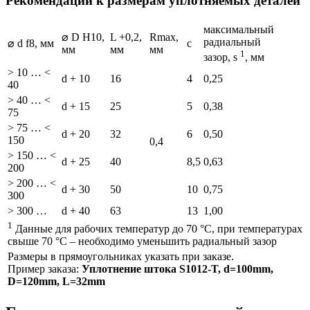
Рекомендации к размерам уплотняемых деталей
максимальный
⌀ D H10,
L +0,2,
Rmax,
радиальный
⌀ d f8, мм
c
мм
мм
мм
1
зазор, s
, мм
> 10 … <
d + 10
16
4
0,25
40
> 40 … <
d + 15
25
5
0,38
75
> 75 … <
d + 20
32
6
0,50
150
0,4
> 150 … <
d + 25
40
8,5
0,63
200
> 200 … <
d + 30
50
10
0,75
300
> 300 …
d + 40
63
13
1,00
1
Данные для рабочих температур до 70 °C, при температурах
свыше 70 °C – необходимо уменьшить радиальный зазор
Размеры в прямоугольниках указать при заказе.
Пример заказа:
Уплотнение штока S1012-T, d=100mm,
D=120mm, L=32mm