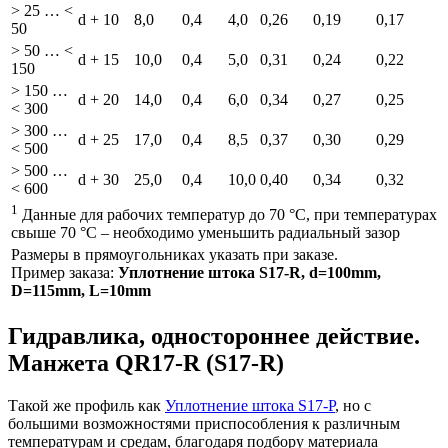
> 25 … <
d + 10
8,0
0,4
4,0
0,26
0,19
0,17
50
> 50 … <
d + 15
10,0
0,4
5,0
0,31
0,24
0,22
150
> 150 …
d + 20
14,0
0,4
6,0
0,34
0,27
0,25
< 300
> 300 …
d + 25
17,0
0,4
8,5
0,37
0,30
0,29
< 500
> 500 …
d + 30
25,0
0,4
10,0
0,40
0,34
0,32
< 600
1
Данные для рабочих температур до 70 °C, при температурах
свыше 70 °C – необходимо уменьшить радиальный зазор
Размеры в прямоугольниках указать при заказе.
Пример заказа:
Уплотнение штока S17-R, d=100mm,
D=115mm, L=10mm
Гидравлика, одностороннее действие.
Манжета QR17-R (S17-R)
Такой же профиль как
Уплотнение штока S17-P
, но с
большими возможностями приспособления к различным
температурам и средам, благодаря подбору материала