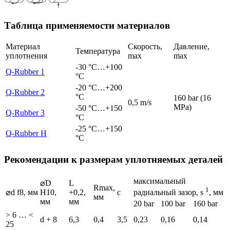
Таблица применяемости материалов
Материал
Скорость,
Давление,
Температура
уплотнения
max
max
-30 °C…+100
Q-Rubber 1
°C
-20 °C…+200
Q-Rubber 2
°C
160 bar (16
0,5 m/s
MPa)
-50 °C…+150
Q-Rubber 3
°C
-25 °C…+150
Q-Rubber Н
°C
Рекомендации к размерам уплотняемых деталей
максимальный
⌀D
L
Rmax,
1
⌀d f8, мм
H10,
+0,2,
c
радиальный зазор, s
, мм
мм
мм
мм
20 bar
100 bar
160 bar
> 6 … <
d + 8
6,3
0,4
3,5
0,23
0,16
0,14
25