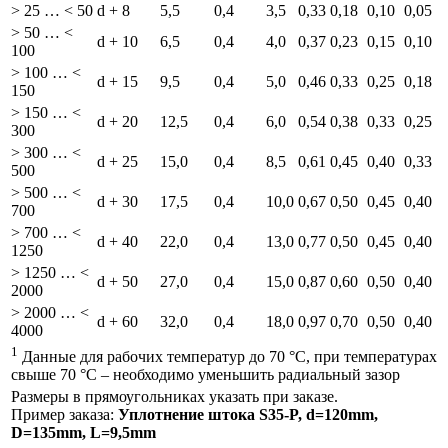
> 25 … < 50
d + 8
5,5
0,4
3,5
0,33
0,18
0,10
0,05
> 50 … <
d + 10
6,5
0,4
4,0
0,37
0,23
0,15
0,10
100
> 100 … <
d + 15
9,5
0,4
5,0
0,46
0,33
0,25
0,18
150
> 150 … <
d + 20
12,5
0,4
6,0
0,54
0,38
0,33
0,25
300
> 300 … <
d + 25
15,0
0,4
8,5
0,61
0,45
0,40
0,33
500
> 500 … <
d + 30
17,5
0,4
10,0
0,67
0,50
0,45
0,40
700
> 700 … <
d + 40
22,0
0,4
13,0
0,77
0,50
0,45
0,40
1250
> 1250 … <
d + 50
27,0
0,4
15,0
0,87
0,60
0,50
0,40
2000
> 2000 … <
d + 60
32,0
0,4
18,0
0,97
0,70
0,50
0,40
4000
1
Данные для рабочих температур до 70 °C, при температурах
свыше 70 °C – необходимо уменьшить радиальный зазор
Размеры в прямоугольниках указать при заказе.
Пример заказа:
Уплотнение штока S35-P, d=120mm,
D=135mm, L=9,5mm