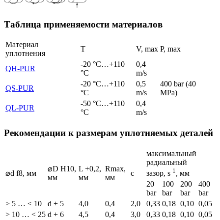
Таблица применяемости материалов
Материал
T
V, max
P, max
уплотнения
-20 °C…+110
0,4
QH-
PUR
°C
m/s
-20 °C…+110
0,5
400 bar (40
QS-
PUR
°C
m/s
MPa)
-50 °C…+110
0,4
QL-
PUR
°C
m/s
Рекомендации к размерам уплотняемых деталей
максимальный
радиальный
⌀D H10,
L +0,2,
Rmax,
1
⌀d f8, мм
c
зазор, s
, мм
мм
мм
мм
20
100
200
400
bar
bar
bar
bar
> 5 … < 10
d + 5
4,0
0,4
2,0
0,33
0,18
0,10
0,05
> 10 … < 25
d + 6
4,5
0,4
3,0
0,33
0,18
0,10
0,05