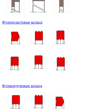
Фторопластовые кольца
Фторкаучуковые кольца