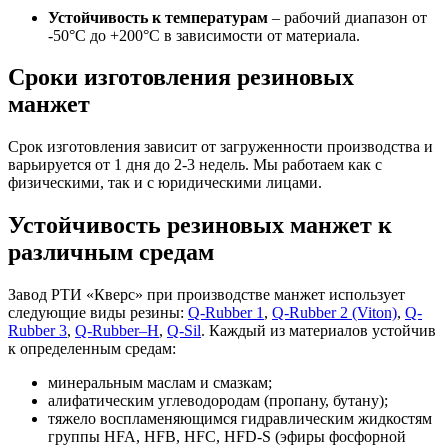
Устойчивость к температурам
– рабочий диапазон от
-50°С до +200°С в зависимости от материала.
Сроки изготовления резиновых
манжет
Срок изготовления зависит от загруженности производства и
варьируется от 1 дня до 2-3 недель. Мы работаем как с
физическими, так и с юридическими лицами.
Устойчивость резиновых манжет к
различным средам
Завод РТИ «Кверс» при производстве манжет использует
следующие виды резины:
Q-Rubber 1
,
Q-Rubber 2 (Viton)
,
Q-
Rubber 3
,
Q-Rubber–Н
,
Q-Sil
. Каждый из материалов устойчив
к определенным средам:
минеральным маслам и смазкам;
алифатическим углеводородам (пропану, бутану);
тяжело воспламеняющимся гидравлическим жидкостям
группы HFA, HFB, HFC, HFD-S (эфиры фосфорной