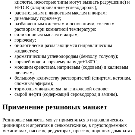
кислоты, некоторые типы могут вызвать разрушение) и
HFD-R (хлорированные углеводороды);
растительным и животным маслам и жирам;
дизельному горючему;
разбавленным кислотам и основаниям, солевым
растворам при комнатной температуре;
силиконовым маслам и жирам;
горючему;
биологически разлагающимся гидравлическим
жидкостям;
ароматическим углеводородам (бензолу, толуолу);
горячей воде и горячему пару до+180°С;
моющим средствам, натриевым (содовым) и калиевым
щелочам;
большому количеству растворителей (спиртам, кетонам,
сложным эфирам);
тормозным жидкостям на гликолевой основе;
сырой нефти (содержащей сероводород и амины).
Применение резиновых манжет
Резиновые манжеты могут применяться в гидравлических
цилиндрах и агрегатах в сельхозтехнике, в грузоподъемных
механизмах, насосах, редукторах, прессах, поршнях домкратах