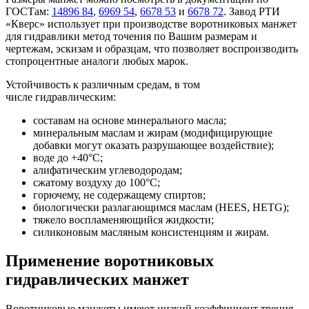
ГОСТам:
14896 84
,
6969 54
,
6678 53
и
6678 72
. Завод РТИ
«Кверс» использует при производстве воротниковых манжет
для гидравлики метод точения по Вашим размерам и
чертежам, эскизам и образцам, что позволяет воспроизводить
стопроцентные аналоги любых марок.
Устойчивость к различным средам, в том
числе гидравлическим:
составам на основе минерального масла;
минеральным маслам и жирам (модифицирующие
добавки могут оказать разрушающее воздействие);
воде до +40°С;
алифатическим углеводородам;
сжатому воздуху до 100°С;
горючему, не содержащему спиртов;
биологически разлагающимся маслам (HEES, HETG);
тяжело воспламеняющийся жидкости;
силиконовым масляным консистенциям и жирам.
Применение воротниковых
гидравлических манжет
Воротниковые манжеты имеют низкий коэффициент трения,